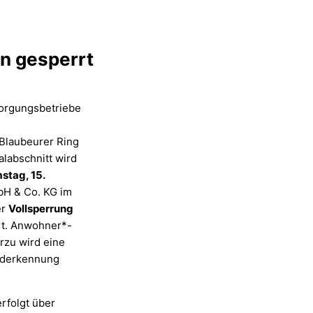
en gesperrt
sorgungsbetriebe
n
Blaubeurer Ring
alabschnitt wird
stag, 15.
bH & Co. KG im
er
Vollsperrung
t. Anwohner*-
rzu wird eine
ilderkennung
rfolgt über