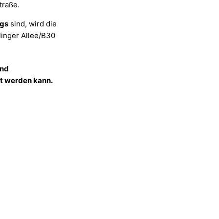
traße.
egs
sind, wird die
inger Allee/B30
und
t werden kann.